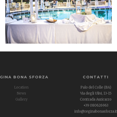
EGINA BONA SFORZA
CONTATTI
Location
Palo del Colle (BA)
News
Via degli Ulivi, 13-15
Gallery
Contrada Auricarro
+39 080626963
info@reginabonasforza.it