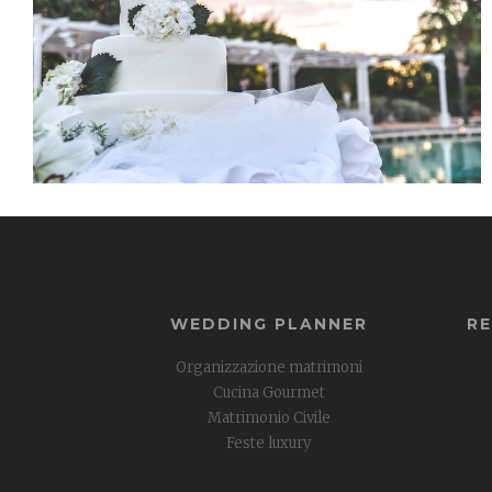
WEDDING PLANNER
R
Organizzazione matrimoni
Cucina Gourmet
Matrimonio Civile
Feste luxury