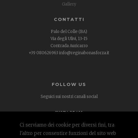
Gallery
CONTATTI
Palo del Colle (BA)
Via degli Ulivi, 13-15
Contrada Auricarro
+39 080626963 info@reginabonasforza.it
FOLLOW US
Seguici sui nostri canali social
INSTAGRAM
FACEBOOK
Ci serviamo dei cookie per diversi fini, tra
l'altro per consentire funzioni del sito web
Regina Bona Sforza Ricevimenti